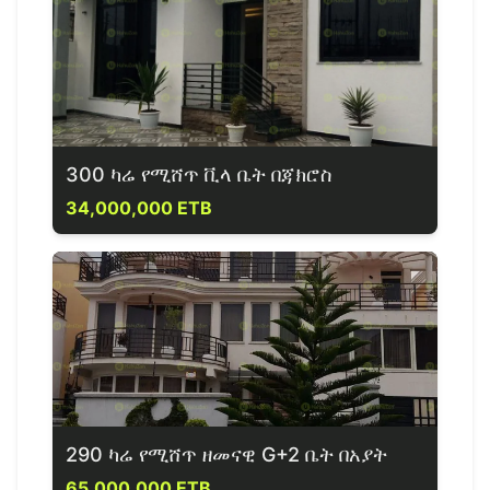
300 ካሬ የሚሸጥ ቪላ ቤት በጃክሮስ
34,000,000 ETB
290 ካሬ የሚሸጥ ዘመናዊ G+2 ቤት በአያት
65,000,000 ETB