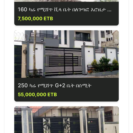
160 ካሬ የሚሸጥ ቪላ ቤት በለገጣፎ እሮዜታ ጀርባ
7,500,000 ETB
250 ካሬ የሚሸጥ G+2 ቤት በሰሚት
55,000,000 ETB