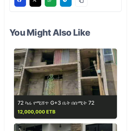
You Might Also Like
72 ካሬ የሚሸጥ G+3 ቤት በሰሚት 72
12,000,000 ETB