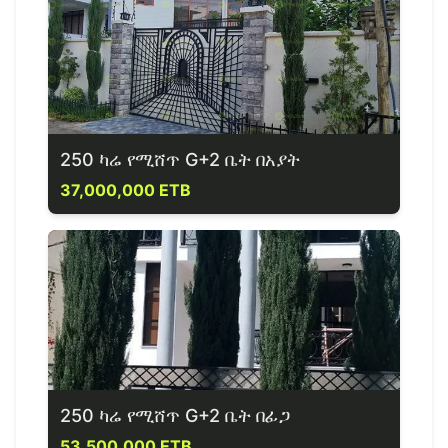
250 ካሬ የሚሸጥ G+2 ቤት በአያት
37,000,000 ETB
250 ካሬ የሚሸጥ G+2 ቤት በፊጋ
53,500,000 ETB