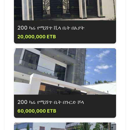
200 ካሬ የሚሸጥ ቪላ ቤት በአያት
20,000,000 ETB
200 ካሬ የሚሸጥ ቤት በጉርድ ሾላ
60,000,000 ETB