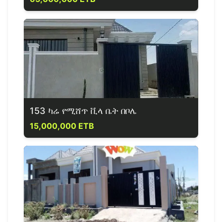
153 ካሬ የሚሸጥ ቪላ ቤት በቦሌ
15,000,000 ETB