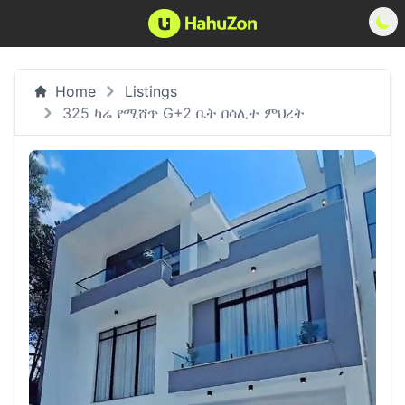
Home
Listings
325 ካሬ የሚሸጥ G+2 ቤት በሳሊተ ምህረት