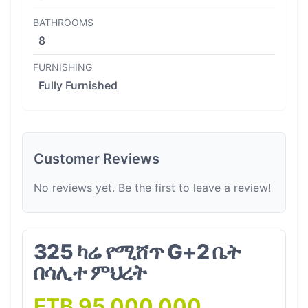
BATHROOMS
8
FURNISHING
Fully Furnished
Customer Reviews
No reviews yet. Be the first to leave a review!
325 ካሬ የሚሸጥ G+2 ቤት
በሳሊተ ምህረት
ETB 95,000,000