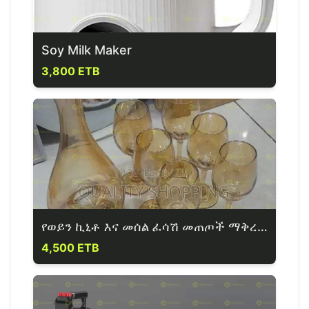
Soy Milk Maker
3,800 ETB
የወይን ኪኒቶ እና መሰል ፈሳሽ መጠጦች ማቅረቢያና መጠጫ
4,500 ETB