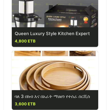
Queen Luxury Style Kitchen Expert
4,800 ETB
ባለ 3 በክብ እና በአራት ማዕዘን የተሰራ ሰርቪስ
3,600 ETB