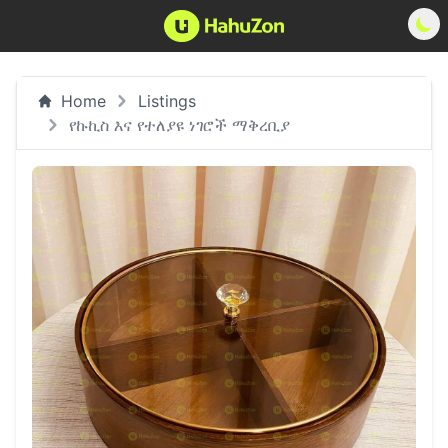
Home
Listings
የኩኪስ እና የተለያዩ ነገሮች ማቅረቢያ