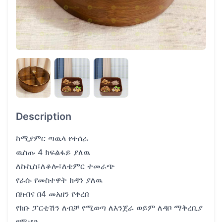
Description
ከሚያምር ጣዉላ የተሰራ
ዉስጡ 4 ክፍልፋይ ያለዉ
ለኩኪስ፣ለቆሎ፣ለቴምር ተመራጭ
የራሱ የመስተዋት ክዳን ያለዉ
በክብና በ4 መአዘን የቀረበ
የክቡ ፓርቲሽን ለብቻ የሚወጣ ለእንጀራ ወይም ለዳቦ ማቅረቢያ
የሚሆን