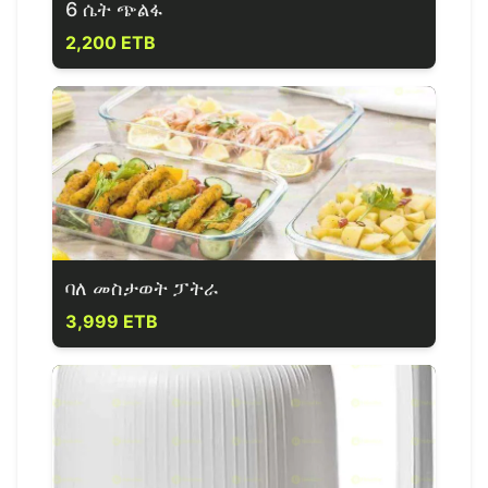
6 ሴት ጭልፋ
2,200 ETB
ባለ መስታወት ፓትራ
3,999 ETB