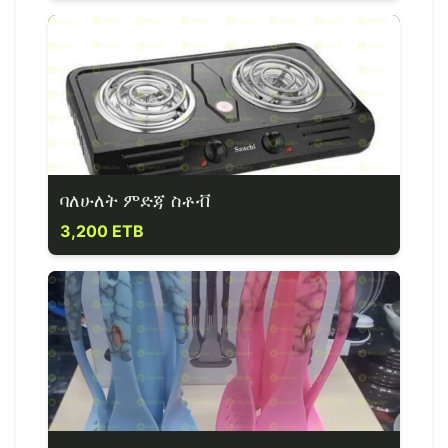
ባለሁለት ምድጃ ስቶቭ
3,200 ETB