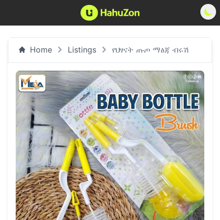
Home
Listings
የህፃናት ጡጦ ማፅጃ ብሩሽ