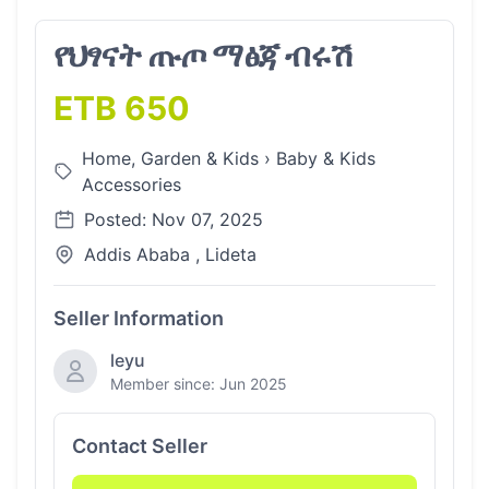
የህፃናት ጡጦ ማፅጃ ብሩሽ
ETB 650
Home, Garden & Kids
›
Baby & Kids
Accessories
Posted: Nov 07, 2025
Addis Ababa , Lideta
Seller Information
leyu
Member since: Jun 2025
Contact Seller