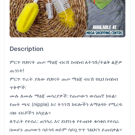
Description
ምርጥ የህፃናት ጡጦ ማፅጃ ብሩሽ ስብስብ ​ለትንሹ/ትልቅ ልጅዎ
ጤንነት!
ምርጥ ጥራት ያለው የህፃናት ጡጦ ማፅጃ ብሩሽ የዚህ ስብስብ
ጥቅሞች:
​ሙሉ ለሙሉ ማፅጃ መሳሪያዎች: የጡጦውን ውስጠኛ ክፍል፣
የጡት ጫፍ (nipple) እና ትንንሽ ክፍሎችን ለማፅዳት የሚረዱ
ብዙ ብሩሾችን አካቷል።
​ለጥራት የተሰራ: ጠንካራ እና ደህንነቱ የተጠበቀ ቁሳቁስ የተሰራ
በመሆኑ ጡጦውን ሳይጎዳ ወይም ሳይቧጥጥ ንፅህናን ይጠብቃል።