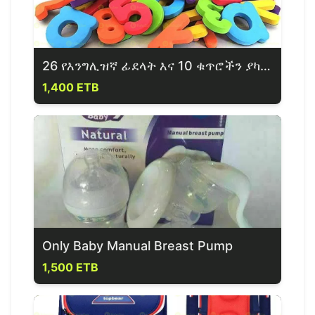
26 የእንግሊዝኛ ፊደላት እና 10 ቁጥሮችን ያካተተ መማሪያ ምንጣፍ
1,400 ETB
Only Baby Manual Breast Pump
1,500 ETB