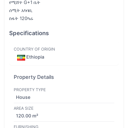
የሚሸጥ G+1 ቤት
ሰሚት አካባቢ
ስፋት 120ካሬ
Specifications
COUNTRY OF ORIGIN
Ethiopia
Property Details
PROPERTY TYPE
House
AREA SIZE
120.00 m²
FURNISHING