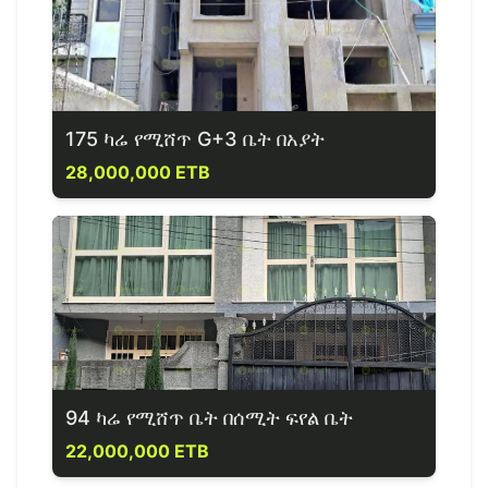
175 ካሬ የሚሸጥ G+3 ቤት በአያት
28,000,000 ETB
94 ካሬ የሚሸጥ ቤት በሰሚት ፍየል ቤት
22,000,000 ETB