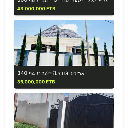
43,000,000 ETB
340 ካሬ የሚሸጥ ቪላ ቤት በሰሚት
35,000,000 ETB