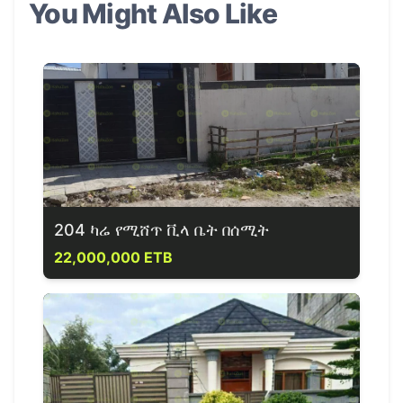
You Might Also Like
204 ካሬ የሚሸጥ ቪላ ቤት በሰሚት
22,000,000 ETB