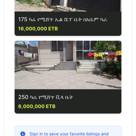
175 ካሬ የሚሸጥ ኤል ሼፕ ቤት በአቤም ካራ
16,000,000 ETB
250 ካሬ የሚሸጥ ቪላ ቤት
6,000,000 ETB
Sign in to save your favorite listings and