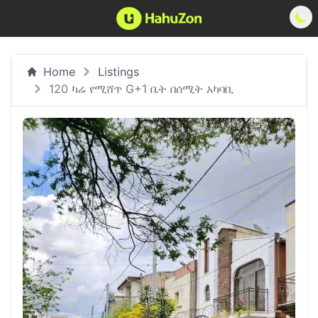
Home
Listings
120 ካሬ የሚሸጥ G+1 ቤት በሰሚት አካባቢ