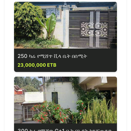
250 ካሬ የሚሸጥ ቪላ ቤት በሰሚት
23,000,000 ETB
300 ካሬ የሚሸጥ G+1 ቤት በአያት ኮንፓውንድ