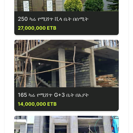
250 ካሬ የሚሸጥ ቪላ ቤት በሰሚት
27,000,000 ETB
165 ካሬ የሚሸጥ G+3 ቤት በአያት
14,000,000 ETB